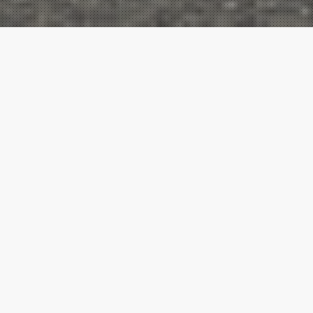
ABOUT
大畑建設について
私たちはお客様に、お客様は子供たちから
“ありがとう”と言ってもらえる家づくり。
お客様と共に想いを込めて建てた家が、将来的にも価値のあ
るものにしたい…
この想いから「Ohata Project」（おおはたプロジェクト）は
誕生しました。
わたしたちは、弊社を信じて建築していただいたお施主様か
ら、
お施主様は、将来お家を住み継いでいくご家族から、
「この家を建ててくれてありがとう」と言ってもらえるこ
と。