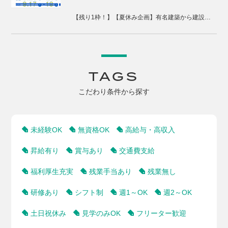
【残り1枠！】【夏休み企画】有名建築から建設現場、まちづくりまで体感する2days視察ツアー
TAGS
こだわり条件から探す
未経験OK
無資格OK
高給与・高収入
昇給有り
賞与あり
交通費支給
福利厚生充実
残業手当あり
残業無し
研修あり
シフト制
週1～OK
週2～OK
土日祝休み
見学のみOK
フリーター歓迎