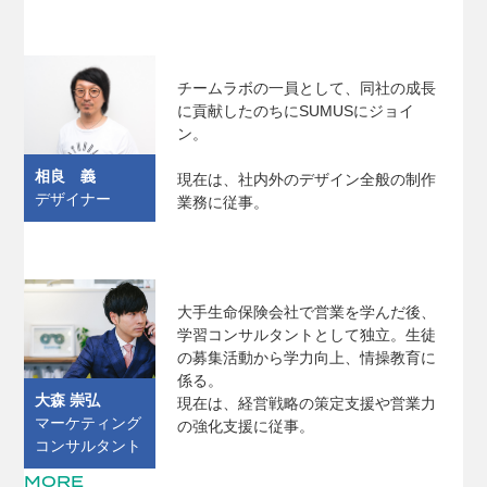
チームラボの一員として、同社の成長
に貢献したのちにSUMUSにジョイ
ン。
相良 義
現在は、社内外のデザイン全般の制作
デザイナー
業務に従事。
大手生命保険会社で営業を学んだ後、
学習コンサルタントとして独立。生徒
の募集活動から学力向上、情操教育に
係る。
大森 崇弘
現在は、経営戦略の策定支援や営業力
マーケティング
の強化支援に従事。
コンサルタント
MORE