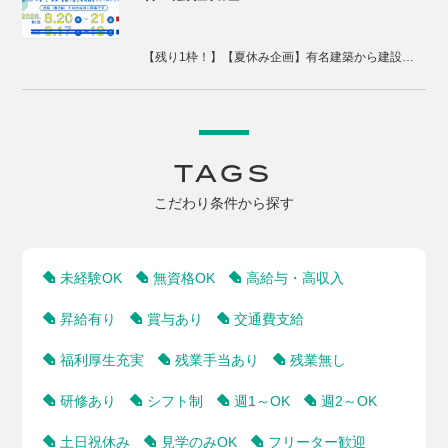
【残り1枠！】【夏休み企画】有名建築から建設現場、まちづくりまで体感する2days視察ツアー
TAGS
こだわり条件から探す
未経験OK
無資格OK
高給与・高収入
昇給有り
賞与あり
交通費支給
福利厚生充実
残業手当あり
残業無し
研修あり
シフト制
週1～OK
週2～OK
土日祝休み
見学のみOK
フリーター歓迎