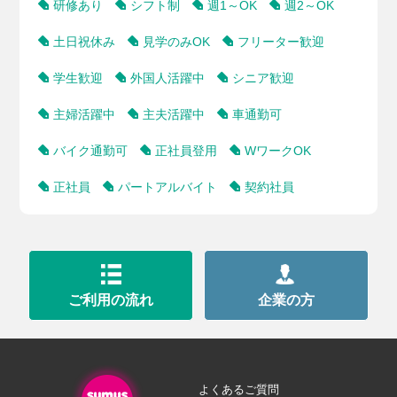
研修あり
シフト制
週1～OK
週2～OK
土日祝休み
見学のみOK
フリーター歓迎
学生歓迎
外国人活躍中
シニア歓迎
主婦活躍中
主夫活躍中
車通勤可
バイク通勤可
正社員登用
WワークOK
正社員
パートアルバイト
契約社員
ご利用の流れ
企業の方
よくあるご質問