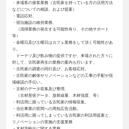
・来場客の接客業務（古民家を持っている方の活用方法
などについての相談、および提案）
・電話応対。
・宿泊施設の維持業務。
（清掃業務の発生する可能性有り、その他サポート
等）
・金曜日及び土曜日はカフェ業務をして頂く可能性があ
り。
ドーナツ及び飲み物の提供ですが、来場された方々に
対して、古民家再生の業務の案内も行います。
・古民家の調査の同行及び、お客様応対。
・古民家の解体やリノベーションなどの工事の手配や現
場確認の手伝い。
・古材のデータ収集及び整理。
（古材形状データ、放射線量、木材強度、等）
・利活用に困っている古民家の情報収集。
・当社事業の世間への周知広告活動。
・利活用に困ってしまっている古民家の利活用提案と、
リノベーションの実施の支援業務
・木材等輸出に関する業務。