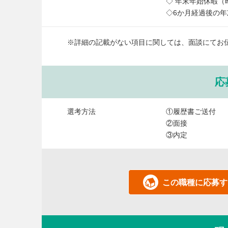
◇ 年末年始休暇（
◇6か月経過後の年
※詳細の記載がない項目に関しては、面談にてお
応
選考方法
①履歴書ご送付
②面接
③内定
この職種に応募す