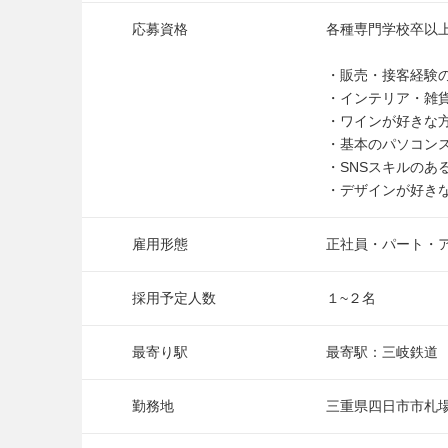
応募資格
各種専門学校卒以上
・販売・接客経験
・インテリア・雑
・ワインが好きな
・基本のパソコン
・SNSスキルのあ
・デザインが好き
雇用形態
正社員・パート・
採用予定人数
１~２名
最寄り駅
最寄駅：三岐鉄道
勤務地
三重県四日市市札場