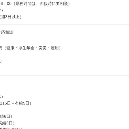
～16：00（勤務時間は、面接時に要相談）
休）
（週3日以上）
て応相談
完備（健康・厚生年金・労災・雇用）
り
休）
115日＋有給5日）
績6日）
実績6日）