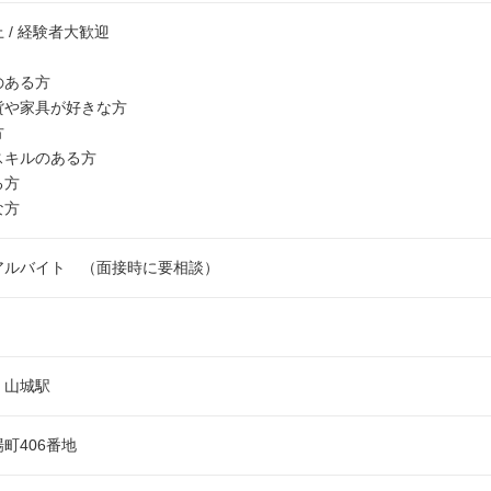
 / 経験者大歓迎
のある方
貨や家具が好きな方
方
スキルのある方
る方
な方
アルバイト （面接時に要相談）
 山城駅
町406番地