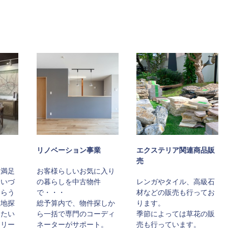
リノベーション事業
エクステリア関連商品販
売
に満足
お客様らしいお気に入り
まいづ
の暮らしを中古物件
レンガやタイル、高級石
もらう
で・・・
材などの販売も行ってお
土地探
総予算内で、物件探しか
ります。
きたい
ら一括で専門のコーディ
季節によっては草花の販
トリー
ネーターがサポート。
売も行っています。