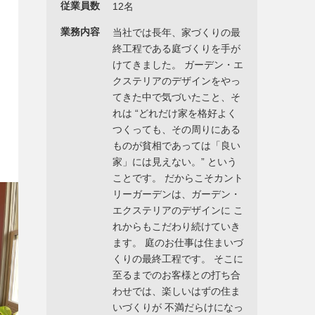
従業員数
12名
業務内容
当社では長年、家づくりの最
終工程である庭づくりを手が
けてきました。 ガーデン・エ
クステリアのデザインをやっ
てきた中で気づいたこと、そ
れは “どれだけ家を格好よく
つくっても、その周りにある
ものが貧相であっては「良い
家」には見えない。” という
ことです。 だからこそカント
リーガーデンは、ガーデン・
エクステリアのデザインに こ
れからもこだわり続けていき
ます。 庭のお仕事は住まいづ
くりの最終工程です。 そこに
至るまでのお客様との打ち合
わせでは、楽しいはずの住ま
いづくりが 不満だらけになっ