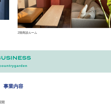
2階商談ルーム
BUSINESS
countrygarden
事業内容
展開