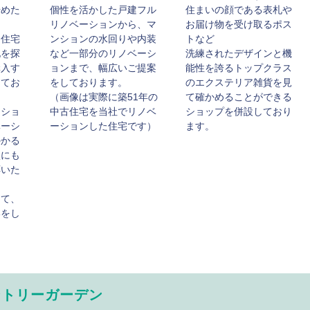
始めた
個性を活かした戸建フル
住まいの顔である表札や
リノベーションから、マ
お届け物を受け取るポス
て住宅
ンションの水回りや内装
トなど
地を探
など一部分のリノベーシ
洗練されたデザインと機
購入す
ョンまで、幅広いご提案
能性を誇るトップクラス
してお
をしております。
のエクステリア雑貨を見
（画像は実際に築51年の
て確かめることができる
ンショ
中古住宅を当社でリノベ
ショップを併設しており
ベーシ
ーションした住宅です）
ます。
かかる
談にも
応いた
って、
いをし
ントリーガーデン