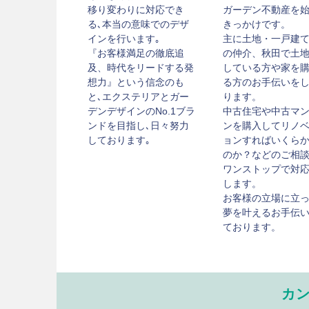
移り変わりに対応でき
ガーデン不動産を
る､本当の意味でのデザ
きっかけです。
インを行います｡
主に土地・一戸建
『お客様満足の徹底追
の仲介、秋田で土
及、時代をリードする発
している方や家を
想力』という信念のも
る方のお手伝いを
と､エクステリアとガー
ります。
デンデザインのNo.1ブラ
中古住宅や中古マ
ンドを目指し､日々努力
ンを購入してリノ
しております｡
ョンすればいくら
のか？などのご相
ワンストップで対
します。
お客様の立場に立
夢を叶えるお手伝
ております。
カ