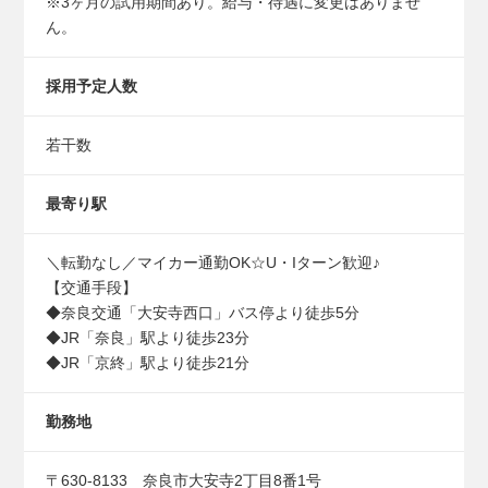
※3ヶ月の試用期間あり。給与・待遇に変更はありませ
ん。
採用予定人数
若干数
最寄り駅
＼転勤なし／マイカー通勤OK☆U・Iターン歓迎♪
【交通⼿段】
◆奈良交通「⼤安寺⻄⼝」バス停より徒歩5分
◆JR「奈良」駅より徒歩23分
◆JR「京終」駅より徒歩21分
勤務地
〒630-8133 奈良市大安寺2丁目8番1号