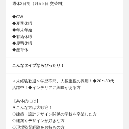
週休2⽇制（⽉5-8⽇ 交替制）
◆GW
◆夏季休暇
◆年末年始
◆有給休暇
◆慶弔休暇
◆産育休
こんなタイプなら
ぴったり！
＜未経験歓迎＞学歴不問、⼈柄重視の採⽤！◆20〜30代
活躍中！◆インテリアに興味がある⽅
【具体的には】
▼こんな⽅は⼤歓迎！
◇建築・設計デザイン関係の学校を卒業した⽅
◇建築やデザインが好きな⽅
◇現場監督経験をお持ちの⽅