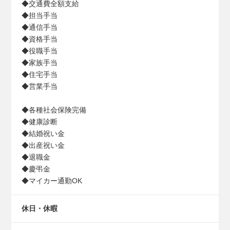
◆交通費全額⽀給
◆担当⼿当
◆通信⼿当
◆資格⼿当
◆役職⼿当
◆家族⼿当
◆住宅⼿当
◆営業⼿当
◆各種社会保険完備
◆健康診断
◆結婚祝い⾦
◆出産祝い⾦
◆退職⾦
◆慶弔⾦
◆マイカー通勤OK
休日・休暇