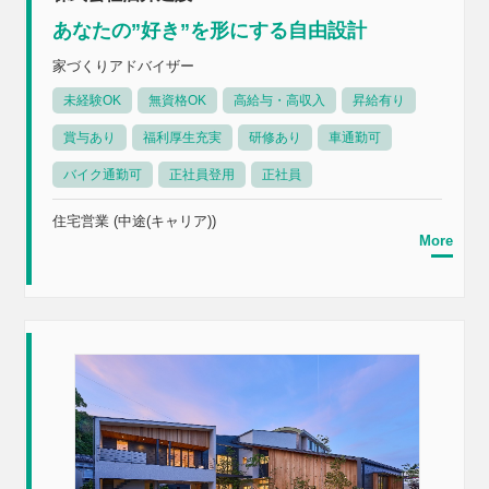
あなたの”好き”を形にする自由設計
家づくりアドバイザー
未経験OK
無資格OK
高給与・高収入
昇給有り
賞与あり
福利厚生充実
研修あり
車通勤可
バイク通勤可
正社員登用
正社員
住宅営業 (中途(キャリア))
More