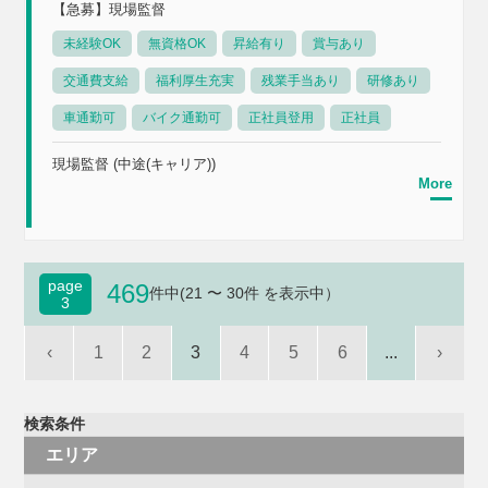
【急募】現場監督
未経験OK
無資格OK
昇給有り
賞与あり
交通費支給
福利厚生充実
残業手当あり
研修あり
車通勤可
バイク通勤可
正社員登用
正社員
現場監督 (中途(キャリア))
More
page
469
件中(21 〜 30件 を表示中）
3
‹
1
2
3
4
5
6
...
›
検索条件
エリア