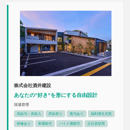
株式会社酒井建設
あなたの”好き”を形にする自由設計
現場管理
高給与・高収入
昇給有り
賞与あり
福利厚生充実
研修あり
車通勤可
バイク通勤可
正社員登用