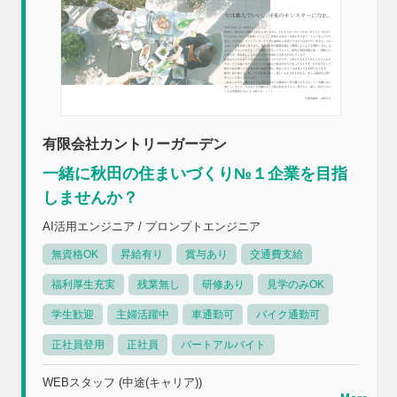
有限会社カントリーガーデン
一緒に秋田の住まいづくり№１企業を目指
しませんか？
AI活用エンジニア / プロンプトエンジニア
無資格OK
昇給有り
賞与あり
交通費支給
福利厚生充実
残業無し
研修あり
見学のみOK
学生歓迎
主婦活躍中
車通勤可
バイク通勤可
正社員登用
正社員
パートアルバイト
WEBスタッフ (中途(キャリア))