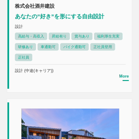
株式会社酒井建設
あなたの”好き”を形にする自由設計
設計
高給与・高収入
昇給有り
賞与あり
福利厚生充実
研修あり
車通勤可
バイク通勤可
正社員登用
正社員
設計 (中途(キャリア))
More