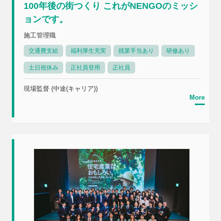
100年後の街つくり これがNENGOのミッシ
ョンです。
施工管理職
交通費支給
福利厚生充実
残業手当あり
研修あり
土日祝休み
正社員登用
正社員
現場監督 (中途(キャリア))
More