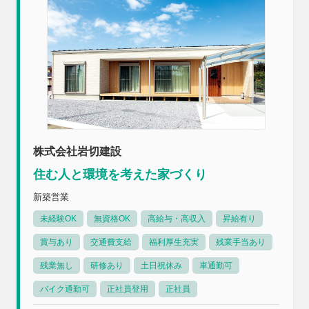
株式会社岩切建設
住む人と環境を考えた家づくり
新築営業
未経験OK
無資格OK
高給与・高収入
昇給有り
賞与あり
交通費支給
福利厚生充実
残業手当あり
残業無し
研修あり
土日祝休み
車通勤可
バイク通勤可
正社員登用
正社員