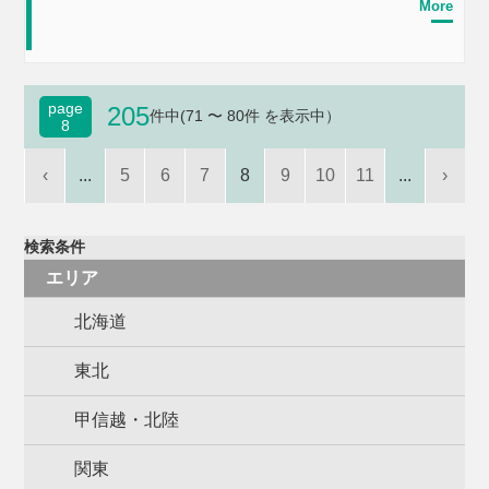
More
page
205
件中(71 〜 80件 を表示中）
8
‹
...
5
6
7
8
9
10
11
...
›
検索条件
エリア
北海道
東北
甲信越・北陸
関東