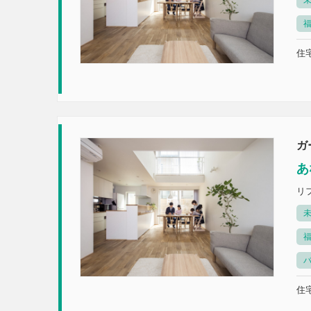
未
住宅
ガ
あ
リ
未
住宅