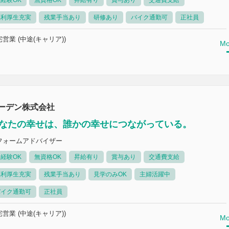
経験OK
無資格OK
昇給有り
賞与あり
交通費支給
福利厚生充実
残業手当あり
研修あり
バイク通勤可
正社員
営業 (中途(キャリア))
Mo
ーデン株式会社
なたの幸せは、誰かの幸せにつながっている。
フォームアドバイザー
経験OK
無資格OK
昇給有り
賞与あり
交通費支給
福利厚生充実
残業手当あり
見学のみOK
主婦活躍中
バイク通勤可
正社員
営業 (中途(キャリア))
Mo