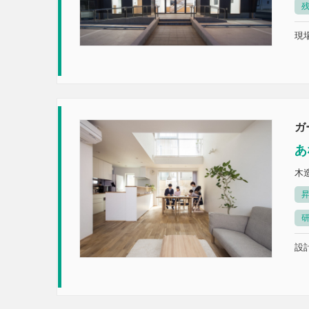
現場
ガ
あ
木
設計