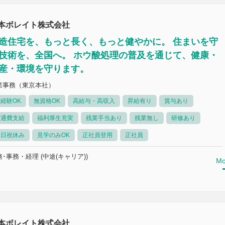
本ボレイト株式会社
造住宅を、もっと長く、もっと健やかに。 住まいを守
技術を、全国へ。 ホウ酸処理の普及を通じて、健康・
産・環境を守ります。
業事務（東京本社）
経験OK
無資格OK
高給与・高収入
昇給有り
賞与あり
交通費支給
福利厚生充実
残業手当あり
残業無し
研修あり
土日祝休み
見学のみOK
正社員登用
正社員
･事務・経理 (中途(キャリア))
Mo
本ボレイト株式会社