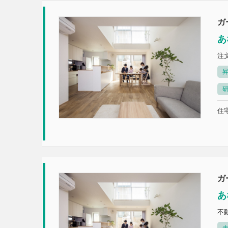
ガ
あ
注
住宅
ガ
あ
不