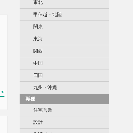
東北
甲信越・北陸
関東
東海
関西
中国
四国
九州・沖縄
re
職種
住宅営業
設計