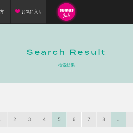
方
お気に入り
Search Result
検索結果
‹
2
3
4
5
6
7
8
...