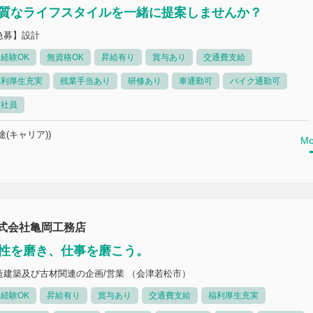
質なライフスタイルを一緒に提案しませんか？
急募】設計
経験OK
無資格OK
昇給有り
賞与あり
交通費支給
福利厚生充実
残業手当あり
研修あり
車通勤可
バイク通勤可
正社員
途(キャリア))
Mo
式会社亀岡工務店
性を磨き、仕事を磨こう。
造建築及び古材関連の企画/営業 （会津若松市）
経験OK
昇給有り
賞与あり
交通費支給
福利厚生充実