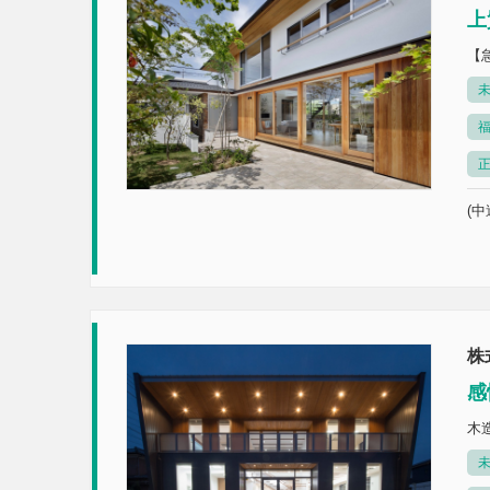
上
【
未
(中
株
感
木
未