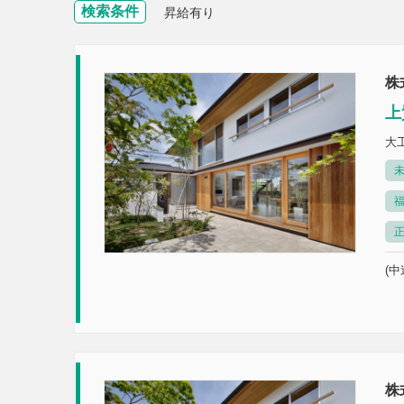
検索条件
昇給有り
株
上
大
未
(中
株