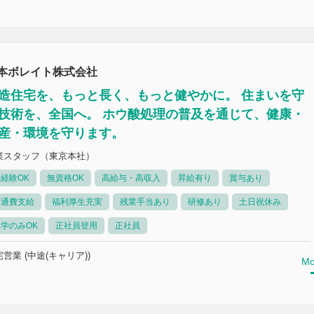
本ボレイト株式会社
造住宅を、もっと長く、もっと健やかに。 住まいを守
技術を、全国へ。 ホウ酸処理の普及を通じて、健康・
産・環境を守ります。
業スタッフ（東京本社）
経験OK
無資格OK
高給与・高収入
昇給有り
賞与あり
交通費支給
福利厚生充実
残業手当あり
研修あり
土日祝休み
学のみOK
正社員登用
正社員
営業 (中途(キャリア))
Mo