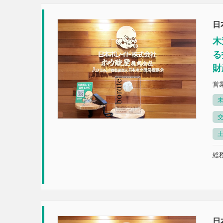
日
木
る
財
営
未
総務
日