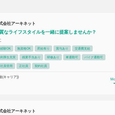
式会社アーキネット
質なライフスタイルを一緒に提案しませんか？
工
経験OK
無資格OK
昇給有り
賞与あり
交通費支給
福利厚生充実
残業手当あり
研修あり
車通勤可
バイク通勤可
正社員登用
正社員
契約社員
途(キャリア))
Mo
式会社アーキネット