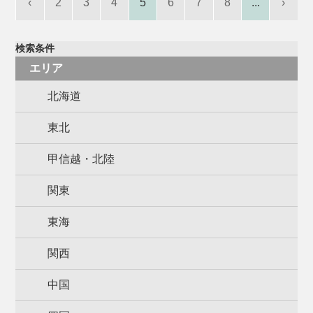
‹
2
3
4
5
6
7
8
...
›
検索条件
エリア
北海道
東北
甲信越・北陸
関東
東海
関西
中国