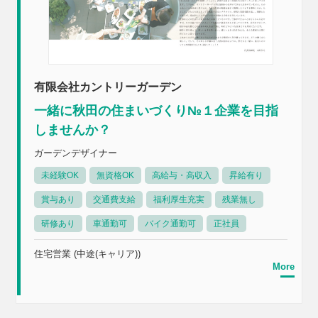
有限会社カントリーガーデン
一緒に秋田の住まいづくり№１企業を目指
しませんか？
ガーデンデザイナー
未経験OK
無資格OK
高給与・高収入
昇給有り
賞与あり
交通費支給
福利厚生充実
残業無し
研修あり
車通勤可
バイク通勤可
正社員
住宅営業 (中途(キャリア))
More