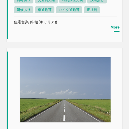
賞与あり
交通費支給
福利厚生充実
残業無し
研修あり
車通勤可
バイク通勤可
正社員
住宅営業 (中途(キャリア))
More