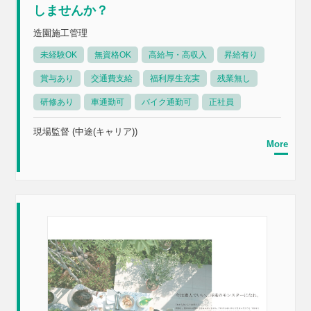
しませんか？
造園施工管理
未経験OK
無資格OK
高給与・高収入
昇給有り
賞与あり
交通費支給
福利厚生充実
残業無し
研修あり
車通勤可
バイク通勤可
正社員
現場監督 (中途(キャリア))
More