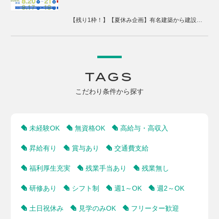
【残り1枠！】【夏休み企画】有名建築から建設現場、まちづくりまで体感する2days視察ツアー
TAGS
こだわり条件から探す
未経験OK
無資格OK
高給与・高収入
昇給有り
賞与あり
交通費支給
福利厚生充実
残業手当あり
残業無し
研修あり
シフト制
週1～OK
週2～OK
土日祝休み
見学のみOK
フリーター歓迎