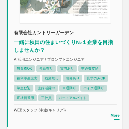
有限会社カントリーガーデン
一緒に秋田の住まいづくり№１企業を目指
しませんか？
AI活用エンジニア / プロンプトエンジニア
無資格OK
昇給有り
賞与あり
交通費支給
福利厚生充実
残業無し
研修あり
見学のみOK
学生歓迎
主婦活躍中
車通勤可
バイク通勤可
正社員登用
正社員
パートアルバイト
WEBスタッフ (中途(キャリア))
More