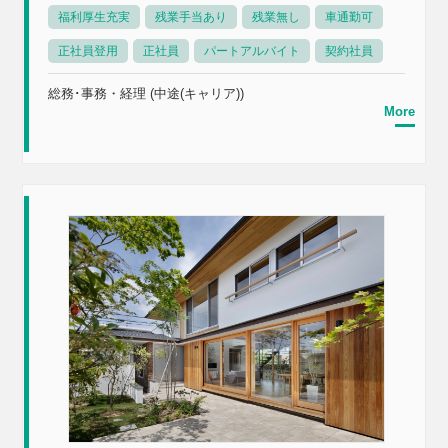
福利厚生充実
残業手当あり
残業無し
車通勤可
正社員登用
正社員
パートアルバイト
契約社員
総務･事務・経理 (中途(キャリア))
More