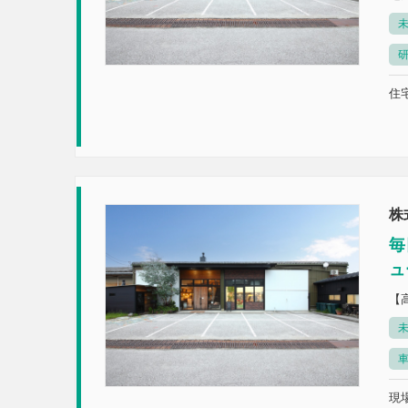
未
住宅
株
毎
ュ
【
未
現場