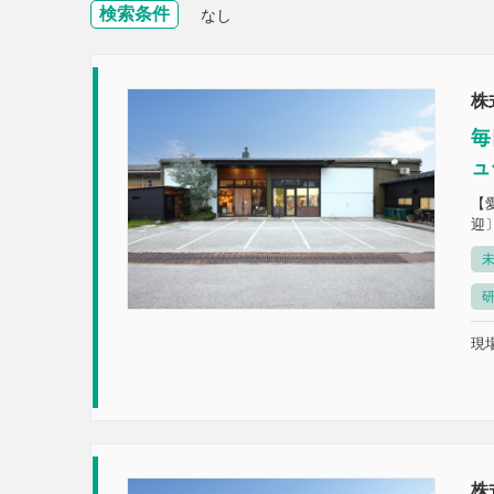
検索条件
なし
株
毎
ュ
【
迎
未
現場
株