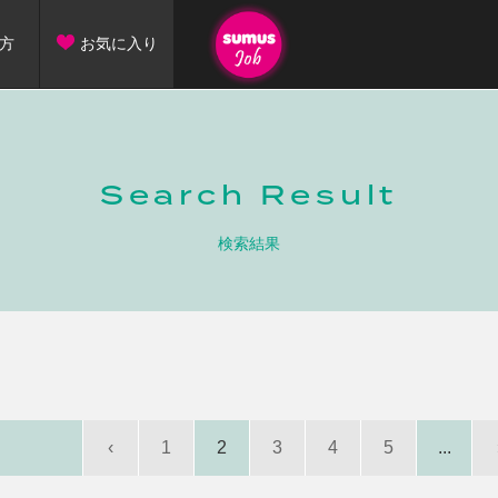
方
お気に入り
Search Result
検索結果
‹
1
2
3
4
5
...