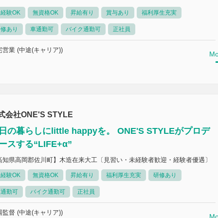
経験OK
無資格OK
昇給有り
賞与あり
福利厚生充実
研修あり
車通勤可
バイク通勤可
正社員
営業 (中途(キャリア))
Mo
式会社ONE'S STYLE
日の暮らしにlittle happyを。 ONE'S STYLEがプロデ
ースする“LIFE+α”
高知県高岡郡佐川町】木造在来大工〔見習い・未経験者歓迎・経験者優遇〕
経験OK
無資格OK
昇給有り
福利厚生充実
研修あり
車通勤可
バイク通勤可
正社員
監督 (中途(キャリア))
Mo