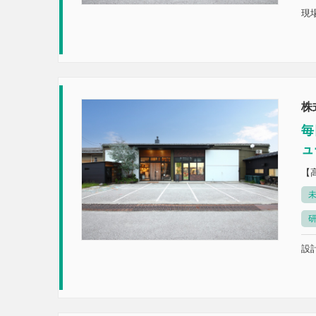
現場
株
毎
ュ
【
未
設計