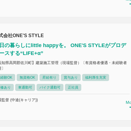
式会社ONE'S STYLE
日の暮らしにlittle happyを。 ONE'S STYLEがプロデ
ースする“LIFE+α”
高知県高岡郡佐川町】建築施工管理（現場監督）〔有資格者優遇・未経験者
迎〕
経験OK
無資格OK
昇給有り
賞与あり
福利厚生充実
研修あり
車通勤可
バイク通勤可
正社員
監督 (中途(キャリア))
Mo