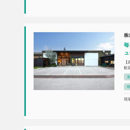
株
毎
ュ
【
歓
未
現場