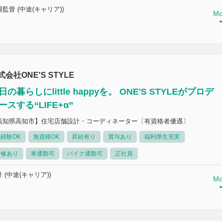
監督 (中途(キャリア))
Mo
式会社ONE'S STYLE
日の暮らしにlittle happyを。 ONE'S STYLEがプロデ
ースする“LIFE+α”
高知県高知市】住宅店舗設計・コーディネーター〔有資格者優遇〕
経験OK
無資格OK
昇給有り
賞与あり
福利厚生充実
研修あり
車通勤可
バイク通勤可
正社員
 (中途(キャリア))
Mo