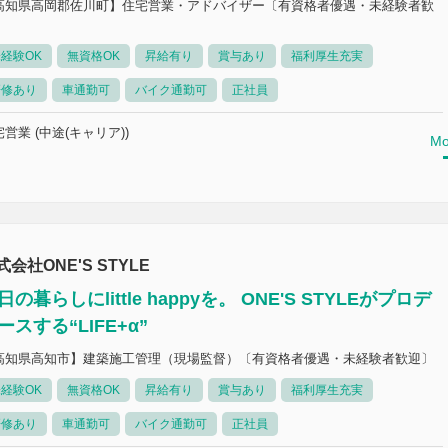
高知県高岡郡佐川町】住宅営業・アドバイザー〔有資格者優遇・未経験者歓
〕
経験OK
無資格OK
昇給有り
賞与あり
福利厚生充実
研修あり
車通勤可
バイク通勤可
正社員
営業 (中途(キャリア))
Mo
式会社ONE'S STYLE
日の暮らしにlittle happyを。 ONE'S STYLEがプロデ
ースする“LIFE+α”
高知県高知市】建築施工管理（現場監督）〔有資格者優遇・未経験者歓迎〕
経験OK
無資格OK
昇給有り
賞与あり
福利厚生充実
研修あり
車通勤可
バイク通勤可
正社員