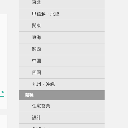
東北
甲信越・北陸
関東
東海
関西
中国
四国
九州・沖縄
re
職種
住宅営業
設計