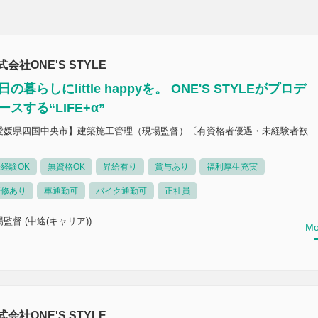
式会社ONE'S STYLE
日の暮らしにlittle happyを。 ONE'S STYLEがプロデ
ースする“LIFE+α”
愛媛県四国中央市】建築施工管理（現場監督）〔有資格者優遇・未経験者歓
〕
経験OK
無資格OK
昇給有り
賞与あり
福利厚生充実
研修あり
車通勤可
バイク通勤可
正社員
監督 (中途(キャリア))
Mo
式会社ONE'S STYLE