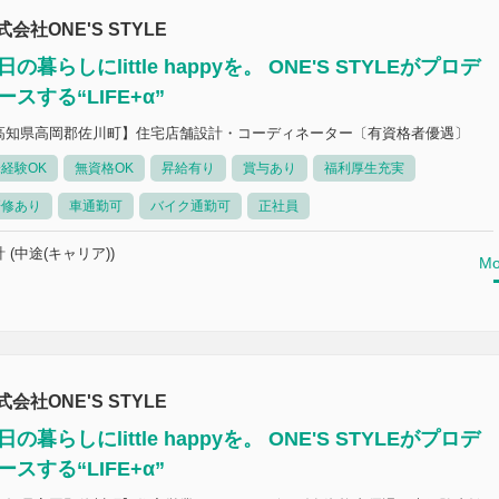
式会社ONE'S STYLE
日の暮らしにlittle happyを。 ONE'S STYLEがプロデ
ースする“LIFE+α”
高知県高岡郡佐川町】住宅店舗設計・コーディネーター〔有資格者優遇〕
経験OK
無資格OK
昇給有り
賞与あり
福利厚生充実
研修あり
車通勤可
バイク通勤可
正社員
 (中途(キャリア))
Mo
式会社ONE'S STYLE
日の暮らしにlittle happyを。 ONE'S STYLEがプロデ
ースする“LIFE+α”