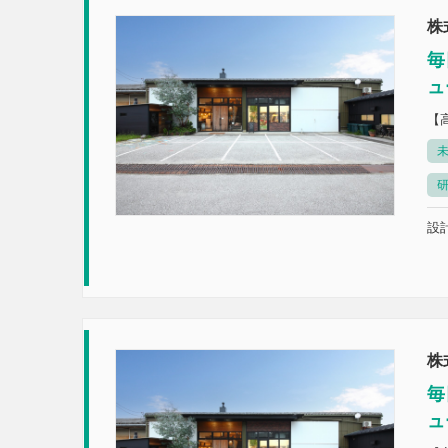
株
毎
ュ
【
未
設計
株
毎
ュ