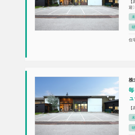
【
迎
未
住宅
株
毎
ュ
【
未