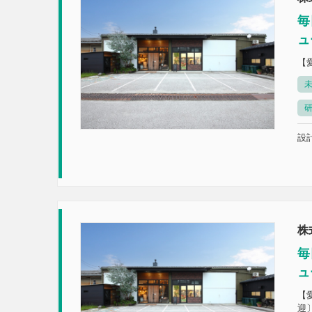
毎
ュ
【
未
設計
株
毎
ュ
【
迎