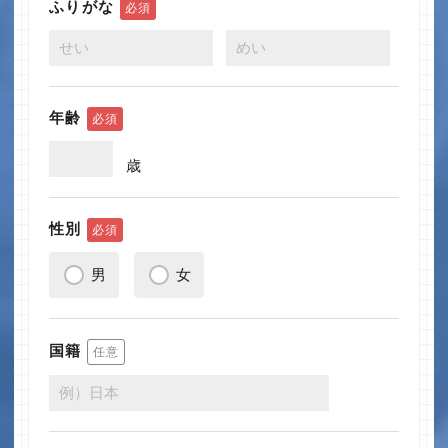
ふりがな
必須
年齢
必須
歳
性別
必須
男
女
国籍
任意