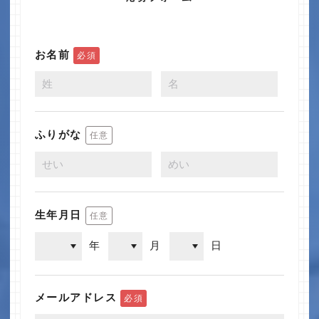
お名前
必須
ふりがな
任意
生年月日
任意
年
月
日
メールアドレス
必須