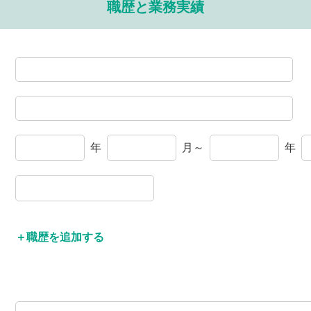
職歴と業務実績
年
月～
年
職歴を追加する