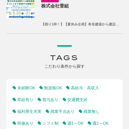
株式会社菅組
【残り1枠！】【夏休み企画】有名建築から建設現場、まちづくりまで体感する2days視察ツアー
TAGS
こだわり条件から探す
未経験OK
無資格OK
高給与・高収入
昇給有り
賞与あり
交通費支給
福利厚生充実
残業手当あり
残業無し
研修あり
シフト制
週1～OK
週2～OK