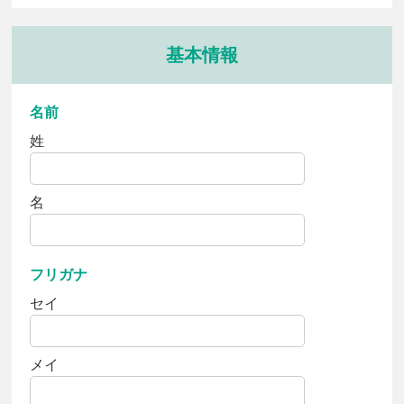
基本情報
名前
姓
名
フリガナ
セイ
メイ