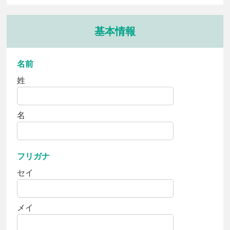
基本情報
名前
姓
名
フリガナ
セイ
メイ