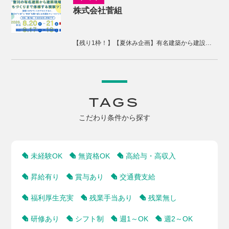
株式会社菅組
【残り1枠！】【夏休み企画】有名建築から建設現場、まちづくりまで体感する2days視察ツアー
TAGS
こだわり条件から探す
未経験OK
無資格OK
高給与・高収入
昇給有り
賞与あり
交通費支給
福利厚生充実
残業手当あり
残業無し
研修あり
シフト制
週1～OK
週2～OK